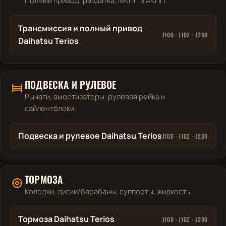
Полный привод, раздатка, МКПП и АКПП.
Трансмиссия и полный привод
J100 · J102 · J200
Daihatsu Terios
ПОДВЕСКА И РУЛЕВОЕ
Рычаги, амортизаторы, рулевая рейка и
сайлентблоки.
Подвеска и рулевое Daihatsu Terios
J100 · J102 · J200
ТОРМОЗА
Колодки, диски/барабаны, суппорты, жидкость.
Тормоза Daihatsu Terios
J100 · J102 · J200